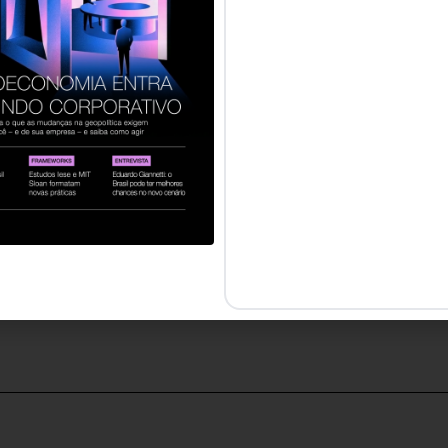
a](https://s3.amazonaws.com/paco-dev/2018/12/Jeferson-
tor-geral da McAfee no Brasil