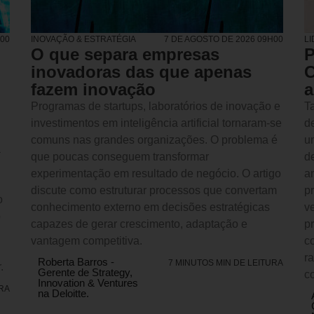
H00
INOVAÇÃO & ESTRATÉGIA
7 DE AGOSTO DE 2026 09H00
L
O que separa empresas
P
inovadoras das que apenas
C
fazem inovação
a
Programas de startups, laboratórios de inovação e
Ta
investimentos em inteligência artificial tornaram-se
d
comuns nas grandes organizações. O problema é
u
a
que poucas conseguem transformar
d
experimentação em resultado de negócio. O artigo
an
discute como estruturar processos que convertam
p
o
conhecimento externo em decisões estratégicas
v
o
capazes de gerar crescimento, adaptação e
p
vantagem competitiva.
c
r
Roberta Barros -
7 MINUTOS MIN DE LEITURA
.
Gerente de Strategy,
c
Innovation & Ventures
URA
na Deloitte.