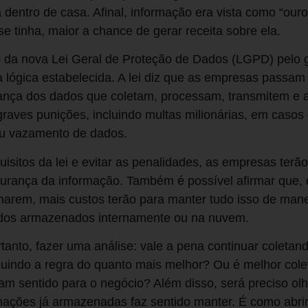
 dentro de casa. Afinal, informação era vista como “our
e tinha, maior a chance de gerar receita sobre ela.
 da nova Lei Geral de Proteção de Dados (LGPD) pelo
 lógica estabelecida. A lei diz que as empresas passam 
ança dos dados que coletam, processam, transmitem e a
graves punições, incluindo multas milionárias, em casos
u vazamento de dados.
isitos da lei e evitar as penalidades, as empresas terão
urança da informação. Também é possível afirmar que,
narem, mais custos terão para manter tudo isso de mane
ados armazenados internamente ou na nuvem.
anto, fazer uma análise: vale a pena continuar coletan
uindo a regra do quanto mais melhor? Ou é melhor cole
m sentido para o negócio? Além disso, será preciso olh
rmações já armazenadas faz sentido manter. É como abrir