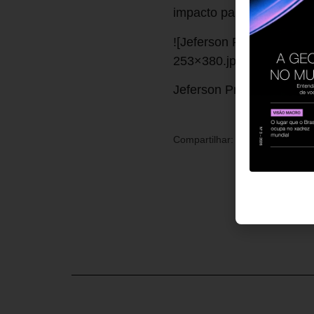
impacto para o negócio.
![Jeferson Propheta_alt
253×380.jpg)
Jeferson Propheta é dire
Compartilhar: