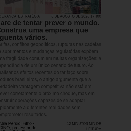
IDERANÇA
,
ESTRATÉGIA
6 DE AGOSTO DE 2026 17H00
are de tentar prever o mundo.
onstrua uma empresa que
guenta vários.
rifas, conflitos geopolíticos, rupturas nas cadeias
e suprimentos e mudanças regulatórias expõem
ma fragilidade comum em muitas organizações: a
ependência de um único cenário de futuro. Ao
alisar os efeitos recentes do tarifaço sobre
rodutos brasileiros, o artigo argumenta que a
erdadeira vantagem competitiva não está em
rever corretamente o próximo choque, mas em
onstruir operações capazes de se adaptar
apidamente a diferentes realidades sem
omprometer resultados.
Átila Persici Filho -
12 MINUTOS MIN DE
CINO, professor de
LEITURA