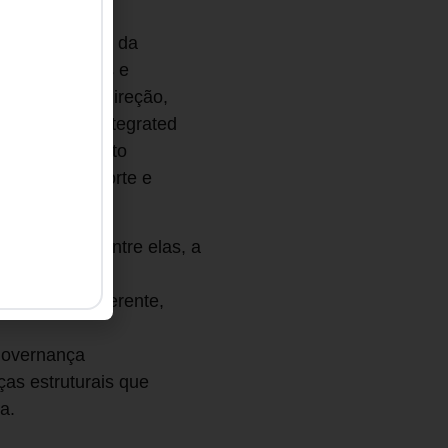
ões contábeis
 ONU por conta da
tábeis sociais e
S) vai nessa direção,
ternational Integrated
e triplo impacto
formas de reporte e
e o planeta.
tendências. Entre elas, a
terconectado e
mo uma voz coerente,
governança
as estruturais que
a.