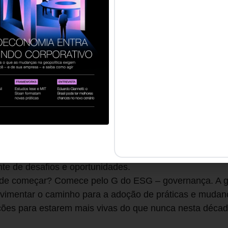
ecessidade de buscarmos uma estandardização nos padr
a década atual, chamada de década da restauração pela
 avanço estrutural na estandardização dos padrões con
ente da International Financial Reporting Standards (IFR
ainability Accounting Standards Board (SASB) com o In
 criando a Value Reporting Foundation. A contabilidade d
uço institucional, desde um novo regime tributário até 
izações com seus stakeholders, entre eles a sociedade 
nvolver uma série de competências para enfrentar essas 
r incerteza, ambiguidade e volatilidade, num mundo in
dencia todos os dias a importância de se posicionar co
nte de desafios e oportunidades.
nde começar? Comece pelo G do ESG – governança. A 
avimentar o caminho para a adoção de práticas e mudanç
ções para estarem mais vivas do que nunca nesta décad