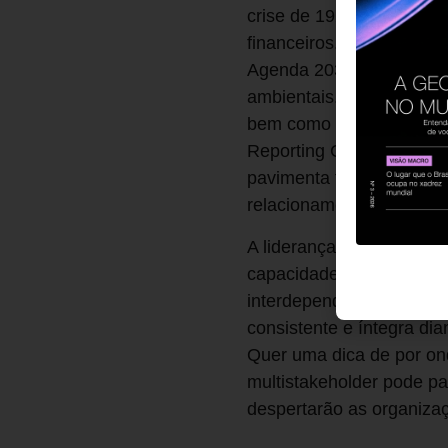
crise de 1929 gerou a n
financeiros. Ao longo d
Agenda 2030, teremos um
ambientais. Consulta rec
bem como a fusão do Sust
Reporting Council (IIRC),
pavimenta todo um arcabo
relacionamento das organ
A liderança terá de dese
capacidade de navegar po
interdependente, que evi
consistente e íntegra dia
Quer uma dica de por o
multistakeholder pode p
despertarão as organiza