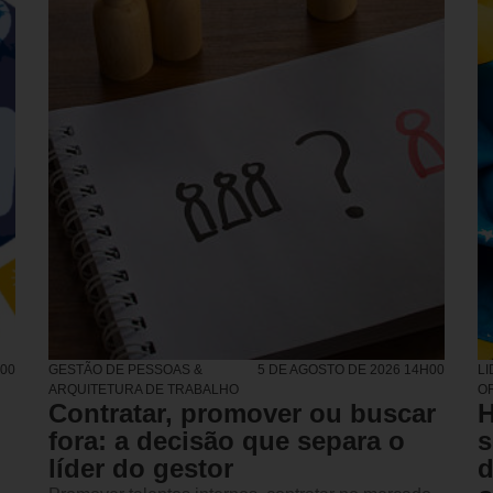
H00
GESTÃO DE PESSOAS &
5 DE AGOSTO DE 2026 14H00
L
ARQUITETURA DE TRABALHO
O
Contratar, promover ou buscar
H
fora: a decisão que separa o
s
líder do gestor
d