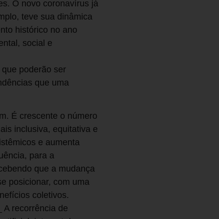
s. O novo coronavírus já
mplo, teve sua dinâmica
to histórico no ano
tal, social e
 que poderão ser
endências que uma
im. É crescente o número
 inclusiva, equitativa e
 sistêmicos e aumenta
uência, para a
percebendo que a mudança
se posicionar, com uma
fícios coletivos.
 A recorrência de