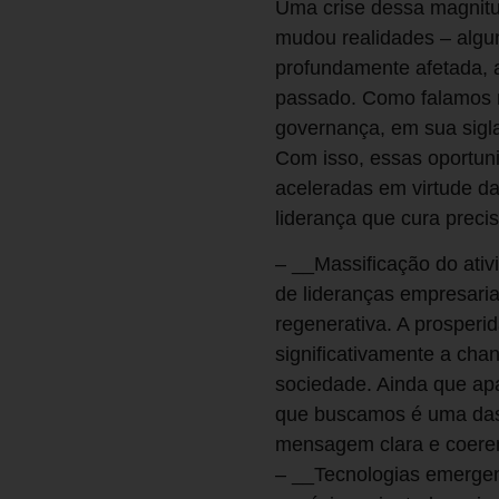
Uma crise dessa magnitu
mudou realidades – algu
profundamente afetada, 
passado. Como falamos n
governança, em sua sigl
Com isso, essas oportun
aceleradas em virtude d
liderança que cura preci
– __Massificação do ati
de lideranças empresari
regenerativa. A prosperid
significativamente a cha
sociedade. Ainda que apa
que buscamos é uma das 
mensagem clara e coerent
– __Tecnologias emergent