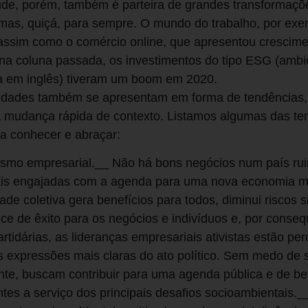
de, porém, também é parteira de grandes transformaçõe
mas, quiçá, para sempre. O mundo do trabalho, por exe
assim como o comércio online, que apresentou crescimen
a coluna passada, os investimentos do tipo ESG (ambien
a em inglês) tiveram um boom em 2020.
idades também se apresentam em forma de tendências,
a mudança rápida de contexto. Listamos algumas das t
sa conhecer e abraçar:
vismo empresarial.__ Não há bons negócios num país ru
ais engajadas com a agenda para uma nova economia mais
ade coletiva gera benefícios para todos, diminui riscos
nce de êxito para os negócios e indivíduos e, por conseq
rtidárias, as lideranças empresariais ativistas estão 
expressões mais claras do ato político. Sem medo de 
e, buscam contribuir para uma agenda pública e de bene
es a serviço dos principais desafios socioambientais.__