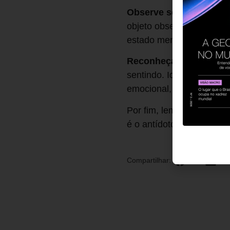
Observe seus pensame
objeto observado (ou sej
estado mental e evita q
Reconheça seus senti
sentindo. Identificar emo
emocional, mesmo em si
Por fim, lembre-se: não 
é o antídoto que permite
Compartilhar: