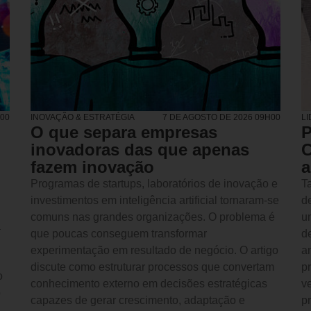
H00
INOVAÇÃO & ESTRATÉGIA
7 DE AGOSTO DE 2026 09H00
L
O que separa empresas
P
inovadoras das que apenas
C
fazem inovação
a
Programas de startups, laboratórios de inovação e
Ta
investimentos em inteligência artificial tornaram-se
d
comuns nas grandes organizações. O problema é
u
a
que poucas conseguem transformar
d
experimentação em resultado de negócio. O artigo
an
discute como estruturar processos que convertam
p
o
conhecimento externo em decisões estratégicas
v
o
capazes de gerar crescimento, adaptação e
p