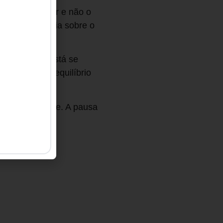
 é observador e não o
raz consciência sobre o
bserve como está se
las, amplia o equilíbrio
te seja verdade. A pausa
tomático.