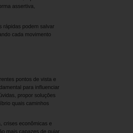
orma assertiva,
s rápidas podem salvar
quando cada movimento
rentes pontos de vista e
damental para influenciar
úvidas, propor soluções
líbrio quais caminhos
a, crises econômicas e
ão mais capazes de guiar