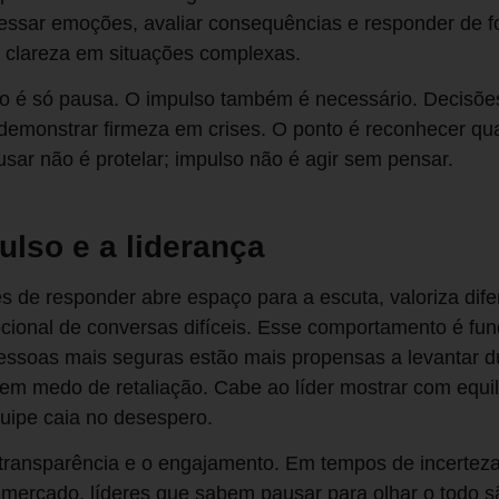
cessar emoções, avaliar consequências e responder de f
a clareza em situações complexas.
ão é só pausa. O impulso também é necessário. Decisõe
 e demonstrar firmeza em crises. O ponto é reconhecer 
sar não é protelar; impulso não é agir sem pensar.
ulso e a liderança
es de responder abre espaço para a escuta, valoriza dife
ional de conversas difíceis. Esse comportamento é fun
essoas mais seguras estão mais propensas a levantar d
sem medo de retaliação. Cabe ao líder mostrar com equi
quipe caia no desespero.
 transparência e o engajamento. Em tempos de incertez
mercado, líderes que sabem pausar para olhar o todo s