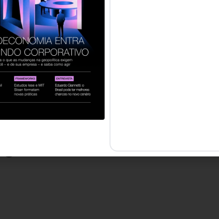
ntos
– ao perceber um pensamento, lembre-se que você
a, você não é o seu pensamento). Esse distanciamento t
ue decisões sejam guiadas apenas por impulsos.
mentos
– depois que prestar atenção no pensamento, o
ções como raiva ou tristeza, sem se deixar dominar por e
tuações desafiadoras.
é porque eu penso ou sinto algo que isso necessariamen
 ao líder responder com clareza, em vez de reagir no au