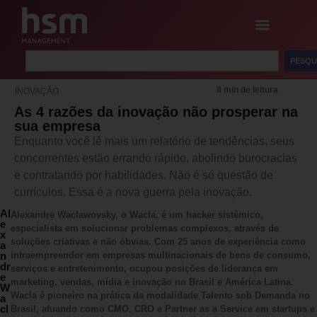
PESQU
8 min de leitura
INOVAÇÃO
As 4 razões da inovação não prosperar na
sua empresa
Enquanto você lê mais um relatório de tendências, seus
concorrentes estão errando rápido, abolindo burocracias
e contratando por habilidades. Não é só questão de
currículos. Essa é a nova guerra pela inovação.
Al
Alexandre Waclawovsky, o Wacla, é um hacker sistêmico,
e
especialista em solucionar problemas complexos, através de
x
soluções criativas e não óbvias. Com 25 anos de experiência como
a
n
intraempreendor em empresas multinacionais de bens de consumo,
dr
serviços e entretenimento, ocupou posições de liderança em
e
marketing, vendas, mídia e inovação no Brasil e América Latina.
W
Wacla é pioneiro na prática da modalidade Talento sob Demanda no
a
cl
Brasil, atuando como CMO, CRO e Partner as a Service em startups e