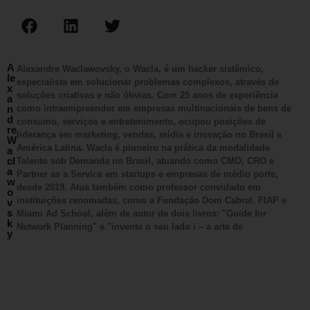
A
Alexandre Waclawovsky, o Wacla, é um hacker sistêmico,
le
especialista em solucionar problemas complexos, através de
x
soluções criativas e não óbvias. Com 25 anos de experiência
a
n
como intraempreendor em empresas multinacionais de bens de
d
consumo, serviços e entretenimento, ocupou posições de
re
liderança em marketing, vendas, mídia e inovação no Brasil e
W
América Latina. Wacla é pioneiro na prática da modalidade
a
cl
Talento sob Demanda no Brasil, atuando como CMO, CRO e
a
Partner as a Service em startups e empresas de médio porte,
w
desde 2019. Atua também como professor convidado em
o
instituições renomadas, como a Fundação Dom Cabral, FIAP e
v
s
Miami Ad School, além de autor de dois livros: "Guide for
k
Network Planning" e "invente o seu lado i – a arte de
y