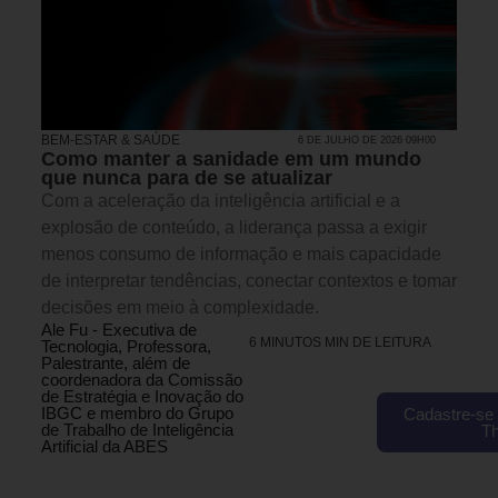
BEM-ESTAR & SAÚDE
6 DE JULHO DE 2026 09H00
Como manter a sanidade em um mundo
que nunca para de se atualizar
Com a aceleração da inteligência artificial e a
explosão de conteúdo, a liderança passa a exigir
menos consumo de informação e mais capacidade
de interpretar tendências, conectar contextos e tomar
decisões em meio à complexidade.
Ale Fu - Executiva de
6 MINUTOS MIN DE LEITURA
Tecnologia, Professora,
Palestrante, além de
coordenadora da Comissão
de Estratégia e Inovação do
IBGC e membro do Grupo
Cadastre-se 
de Trabalho de Inteligência
T
Artificial da ABES