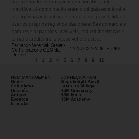
assimetria de informação como um obstáculo
inevitável. A combinação entre duplicata escritural e
inteligência artificial sugere uma nova possibilidade:
usar os próprios registros das operações comerciais
para revelar padrões invisíveis, reduzir incertezas e
tornar o crédito mais acessível e preciso.
Fernando Wosniak Steler -
4 MINUTOS MIN DE LEITURA
Co-Fundador e CEO da
Delend
1
2
3
4
5
6
7
8
9
10
HSM MANAGEMENT
CONHEÇA A HSM
Home
SingularityU Brazil
Colunistas
Learning Village
Dossiês
HSM University
Artigos
HSM Mais
Eventos
HSM Academy
E-books