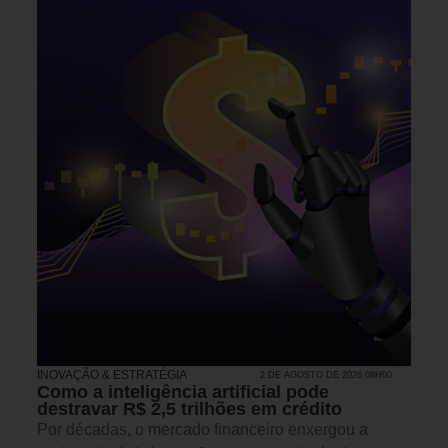
INOVAÇÃO & ESTRATÉGIA
2 DE AGOSTO DE 2026 08H00
Como a inteligência artificial pode
destravar R$ 2,5 trilhões em crédito
Por décadas, o mercado financeiro enxergou a