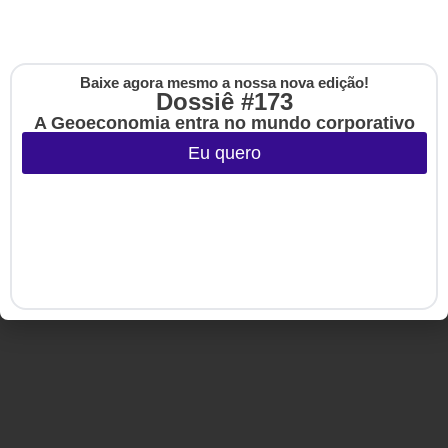
Baixe agora mesmo a nossa nova edição!
Copyright © 2020-2025 HSM Management. Todos os direitos
Cadastre-se na no
Dossiê #173
reservados.
The Up
A Geoeconomia entra no mundo corporativo
Eu quero