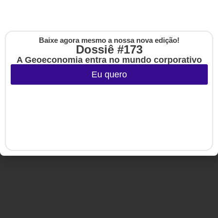
Dossiês
HSM University
Artigos
HSM Mais
Eventos
HSM Academy
E-books
Baixe agora mesmo a nossa nova edição!
Cadastre-se na no
Dossiê #173
The Up
A Geoeconomia entra no mundo corporativo
Eu quero
Copyright © 2020-2025 HSM Management. Todos os direitos
reservados.