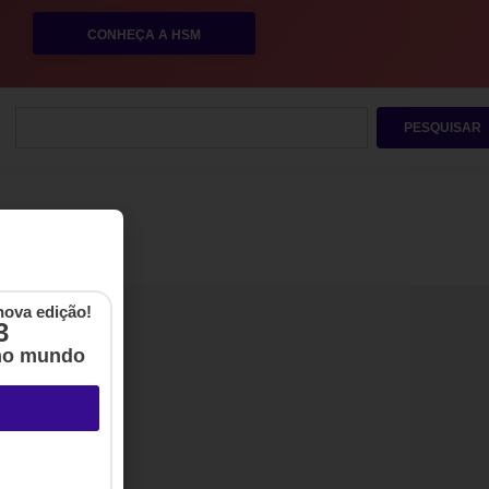
CONHEÇA A HSM
PESQUISAR
nova edição!
3
no mundo