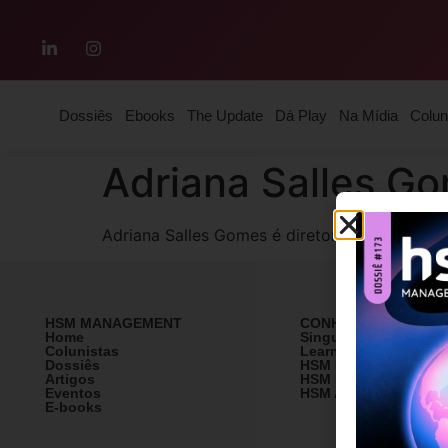
Dossiês
Ebooks
The Update
Dá Play
Na Mídia
Colun
Adriana Salles G
Adriana Salles Gomes é diretora-editorial 
HSM MANAGEMENT
CONHEÇA A HSM
Home
SingularityU Brazil
Colunistas
Learning Village
Dossiês
HSM University
Artigos
HSM Mais
Eventos
HSM Academy
E-books