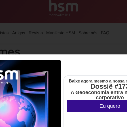
istas
Artigos
Revista
Manifesto HSM
Sobre nós
FAQ
omes
de HSM Management.
Baixe agora mesmo a nossa 
Dossiê #17
A Geoeconomia entra 
corporativo
Eu quero