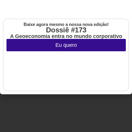
Eventos
HSM Academy
E-books
Baixe agora mesmo a nossa nova edição!
Cadastre-se na no
Dossiê #173
The Up
A Geoeconomia entra no mundo corporativo
Copyright © 2020-2025 HSM Management. Todos os direitos
Eu quero
reservados.