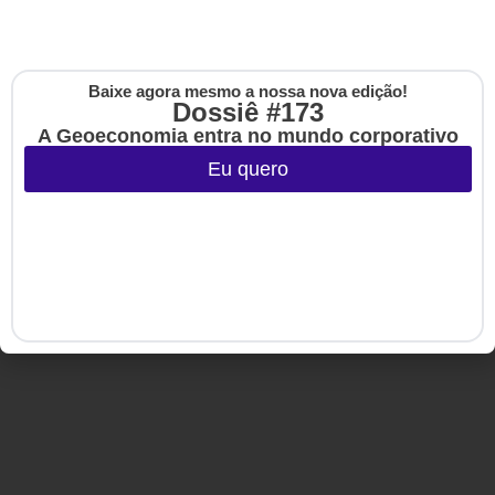
Baixe agora mesmo a nossa nova edição!
Cadastre-se na no
Dossiê #173
The Up
A Geoeconomia entra no mundo corporativo
Copyright © 2020-2025 HSM Management. Todos os direitos
reservados.
Eu quero