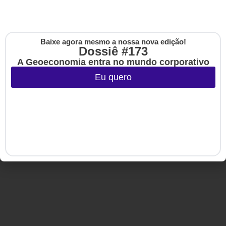
Copyright © 2020-2025 HSM Management. Todos os direitos
reservados.
Baixe agora mesmo a nossa nova edição!
Cadastre-se na no
Dossiê #173
The Up
A Geoeconomia entra no mundo corporativo
Eu quero