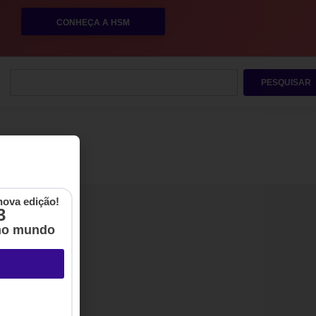
CONHEÇA A HSM
PESQUISAR
nova edição!
3
no mundo