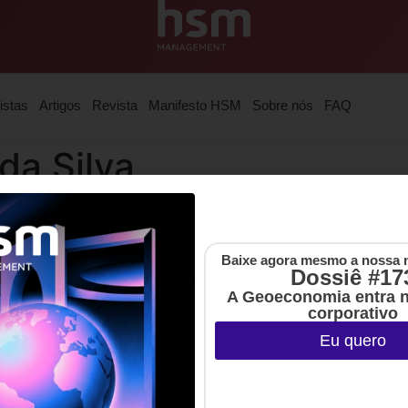
istas
Artigos
Revista
Manifesto HSM
Sobre nós
FAQ
da Silva
ão de Negócios da Sustentalli
Baixe agora mesmo a nossa 
Dossiê #17
A Geoeconomia entra 
corporativo
Eu quero