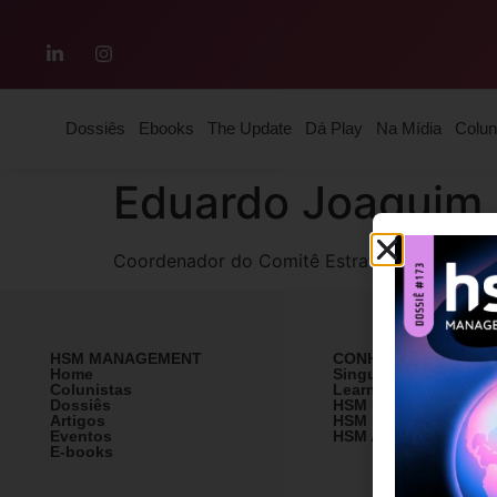
Dossiês
Ebooks
The Update
Dá Play
Na Mídia
Colun
Eduardo Joaquim 
Coordenador do Comitê Estratégico e Expans
HSM MANAGEMENT
CONHEÇA A HSM
Home
SingularityU Brazil
Colunistas
Learning Village
Dossiês
HSM University
Artigos
HSM Mais
Eventos
HSM Academy
E-books