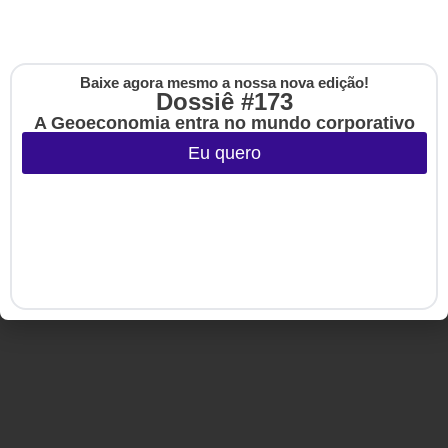
Copyright © 2020-2025 HSM Management. Todos os direitos
reservados.
Baixe agora mesmo a nossa nova edição!
Cadastre-se na no
Dossiê #173
The Up
A Geoeconomia entra no mundo corporativo
Eu quero