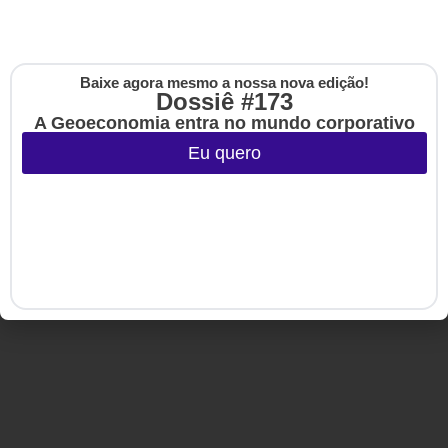
reservados.
Baixe agora mesmo a nossa nova edição!
Cadastre-se na no
Dossiê #173
The Up
A Geoeconomia entra no mundo corporativo
Eu quero