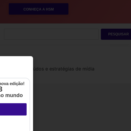
CONHEÇA A HSM
PESQUISAR
envolver conteúdos e estratégias de mídia
nova edição!
3
no mundo