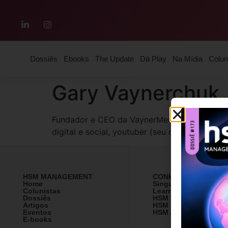
Dossiês
Ebooks
The Update
Dá Play
Na Mídia
Colun
Gary Vaynerchuk
Fundador e CEO da VaynerMedia, agência digi
digital e social, youtuber (seu canal é o #A
HSM MANAGEMENT
CONHEÇA A HSM
Home
SingularityU Brazil
Colunistas
Learning Village
Dossiês
HSM University
Artigos
HSM Mais
Eventos
HSM Academy
E-books