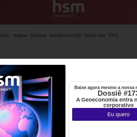
istas
Artigos
Revista
Manifesto HSM
Sobre nós
FAQ
tal que atende empresas do ranking Fortune 500 para des
skGaryVee Show) e autor de Nocaute (ed. HSM).
Baixe agora mesmo a nossa 
Dossiê #17
A Geoeconomia entra 
corporativo
Eu quero