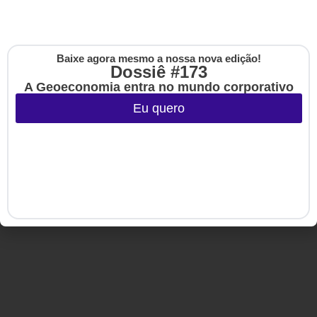
Artigos
HSM Mais
Eventos
HSM Academy
E-books
Baixe agora mesmo a nossa nova edição!
Cadastre-se na no
Dossiê #173
The Up
A Geoeconomia entra no mundo corporativo
Eu quero
Copyright © 2020-2025 HSM Management. Todos os direitos
reservados.