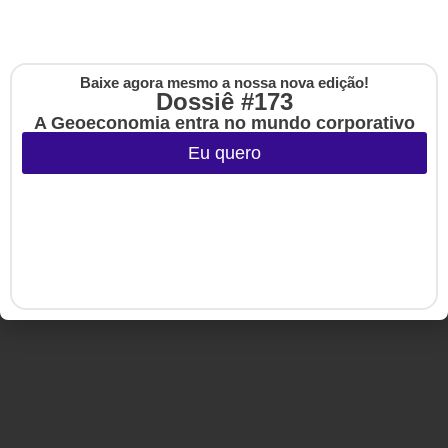
Baixe agora mesmo a nossa nova edição!
Cadastre-se na no
Dossiê #173
The Up
Copyright © 2020-2025 HSM Management. Todos os direitos
A Geoeconomia entra no mundo corporativo
reservados.
Eu quero