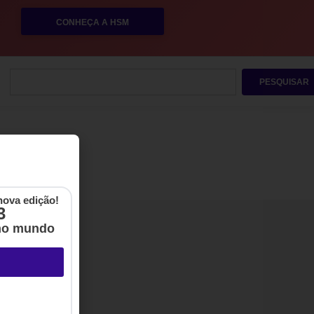
CONHEÇA A HSM
PESQUISAR
nova edição!
3
no mundo