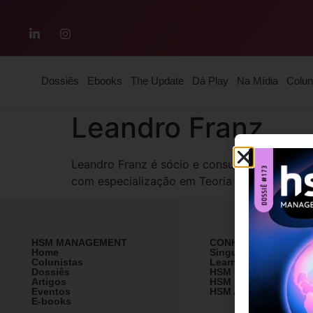
Dossiês
Ebooks
The Update
Dá Play
Na Mídia
Colun
Leandro Franz
Leandro Franz é sócio e consultor da Peopl
com especialização em Teoria dos Jogos pel
HSM MANAGEMENT
CONHEÇA A HSM
Home
SingularityU Brazil
Colunistas
Learning Village
Dossiês
HSM University
Artigos
HSM Mais
Eventos
HSM Academy
E-books