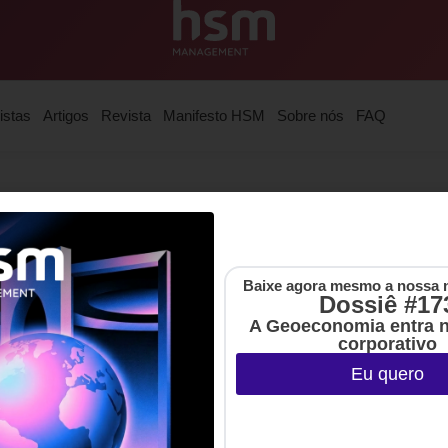
istas
Artigos
Revista
Manifesto HSM
Sobre nós
FAQ
e+Strategy. Mestre em Economia
o Insper e economista pela UFSC.
Baixe agora mesmo a nossa 
Dossiê #17
A Geoeconomia entra 
corporativo
Eu quero