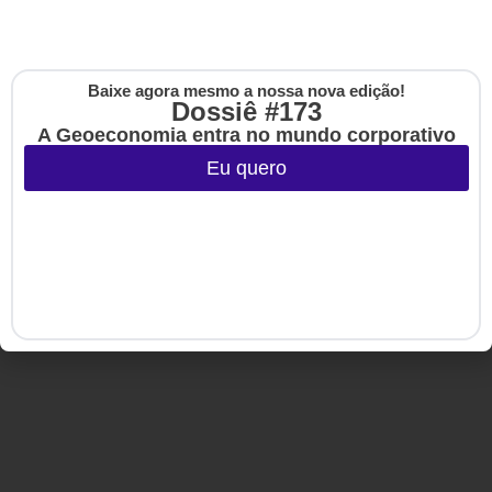
E-books
Baixe agora mesmo a nossa nova edição!
Cadastre-se na no
Dossiê #173
The Up
A Geoeconomia entra no mundo corporativo
Copyright © 2020-2025 HSM Management. Todos os direitos
Eu quero
reservados.