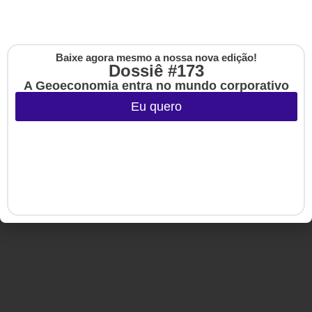
Eventos
HSM Academy
E-books
Baixe agora mesmo a nossa nova edição!
Cadastre-se na no
Dossiê #173
The Up
A Geoeconomia entra no mundo corporativo
Copyright © 2020-2025 HSM Management. Todos os direitos
Eu quero
reservados.