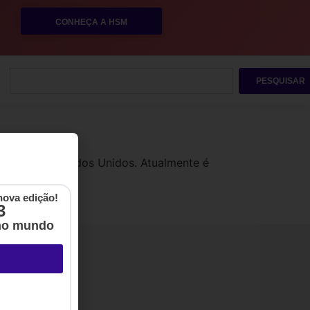
CONHEÇA A HSM
PESQUISAR
iversity, Estados Unidos. Atualmente é
nova edição!
3
no mundo