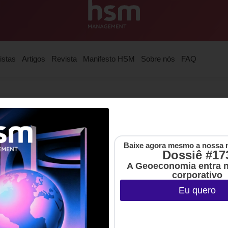
istas
Artigos
Revista
Manifesto HSM
Sobre nós
FAQ
eira da computação e empreendedora graduada pela Duke Un
temas.
Baixe agora mesmo a nossa 
Dossiê #17
A Geoeconomia entra 
corporativo
Eu quero