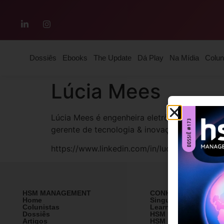
Dossiês
Ebooks
The Update
Dá Play
Na Mídia
Colun
Lúcia Mees
Lúcia Mees é engenheira eletrônica, engenh
gerente de tecnologia & inovação na IPM Sis
https://www.linkedin.com/in/luciamees/
HSM MANAGEMENT
CONHEÇA A HSM
Home
SingularityU Brazil
Colunistas
Learning Village
Dossiês
HSM University
Artigos
HSM Mais