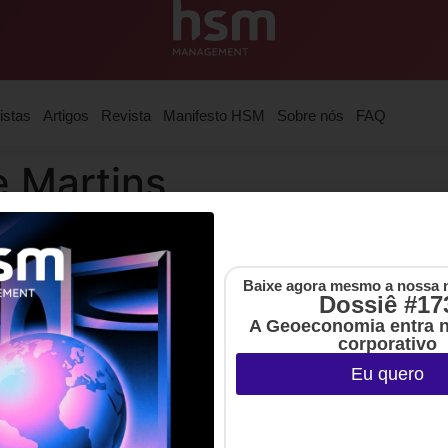
istas
Artigos
Revista
Manifesto HSM
Sobre nós
FAQ
e Martins
le Young Leader 2020
Baixe agora mesmo a nossa 
Dossiê #17
A Geoeconomia entra 
corporativo
Eu quero