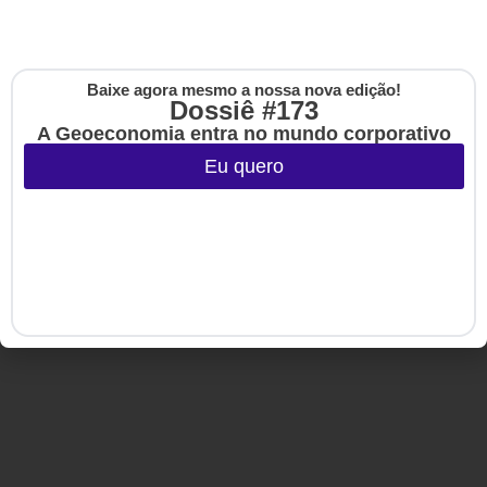
Copyright © 2020-2025 HSM Management. Todos os direitos
reservados.
Baixe agora mesmo a nossa nova edição!
Cadastre-se na no
Dossiê #173
The Up
A Geoeconomia entra no mundo corporativo
Eu quero