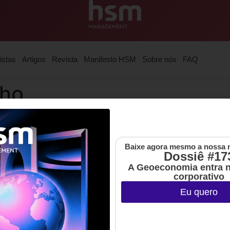
istas
Artigos
Revista
Manifesto HSM
Sobre nós
FAQ
lho
Baixe agora mesmo a nossa 
Dossiê #17
A Geoeconomia entra 
corporativo
Eu quero