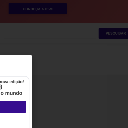
CONHEÇA A HSM
PESQUISAR
nova edição!
3
no mundo