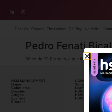
Dossiês
Ebooks
The Update
Dá Play
Na Mídia
Colun
Pedro Fenati Bica
Sócio da FC Partners, e que lidera o FCEO
HSM MANAGEMENT
CONHEÇA A HSM
Home
SingularityU Brazil
Colunistas
Learning Village
Dossiês
HSM University
Artigos
HSM Mais
Eventos
HSM Academy
E-books