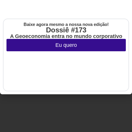
Copyright © 2020-2025 HSM Management. Todos os direitos
reservados.
Baixe agora mesmo a nossa nova edição!
Cadastre-se na no
Dossiê #173
The Up
A Geoeconomia entra no mundo corporativo
Eu quero