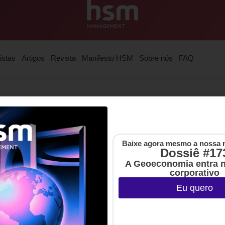
istas
Artigos
Revista
Manifesto HSM
Sobre nós
FAQ
em bem-estar corporativo, com foco em ajudar empresas de 
a experiência desenvolvendo estratégias globais para impu
Wellhub como líder no setor.
Baixe agora mesmo a nossa 
Dossiê #17
A Geoeconomia entra 
corporativo
Eu quero