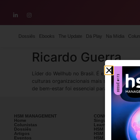
Dossiês
Ebooks
The Update
Dá Play
Na Mídia
Colun
Ricardo Guerra
Líder do Wellhub no Brasil. É especialista 
culturas organizacionais mais saudáveis. Su
de bem-estar foi essencial para posicionar o 
HSM MANAGEMENT
CONHEÇA A HSM
Home
SingularityU Brazil
Colunistas
Learning Village
Dossiês
HSM University
Artigos
HSM Mais
Eventos
HSM Academy