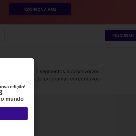
CONHEÇA A HSM
PESQUISAR
todos os portes e segmentos a desenvolver
lsionar a adoção de programas corporativos
nova edição!
3
no mundo