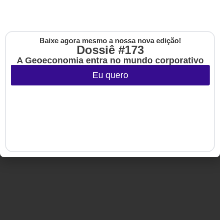
Copyright © 2020-2025 HSM Management. Todos os direitos
reservados.
Baixe agora mesmo a nossa nova edição!
Cadastre-se na no
Dossiê #173
The Up
A Geoeconomia entra no mundo corporativo
Eu quero