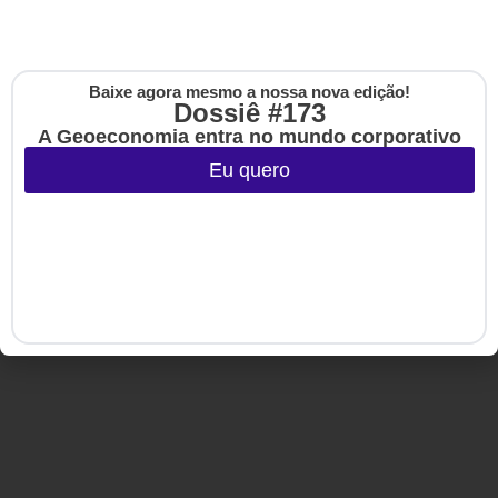
Eventos
HSM Academy
E-books
Baixe agora mesmo a nossa nova edição!
Cadastre-se na no
Dossiê #173
The Up
A Geoeconomia entra no mundo corporativo
Copyright © 2020-2025 HSM Management. Todos os direitos
Eu quero
reservados.