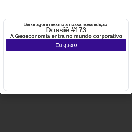
Copyright © 2020-2025 HSM Management. Todos os direitos
reservados.
Baixe agora mesmo a nossa nova edição!
Cadastre-se na no
Dossiê #173
The Up
A Geoeconomia entra no mundo corporativo
Eu quero