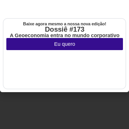
Copyright © 2020-2025 HSM Management. Todos os direitos
reservados.
Baixe agora mesmo a nossa nova edição!
Cadastre-se na no
Dossiê #173
The Up
A Geoeconomia entra no mundo corporativo
Eu quero