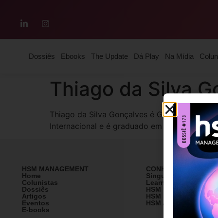
Dossiês
Ebooks
The Update
Dá Play
Na Mídia
Colun
Thiago da Silva G
Thiago da Silva Gonçalves é Gerente de Jor
Internacional e é graduado em Gestão da Cad
HSM MANAGEMENT
CONHEÇA A HSM
Home
SingularityU Brazil
Colunistas
Learning Village
Dossiês
HSM University
Artigos
HSM Mais
Eventos
HSM Academy
E-books