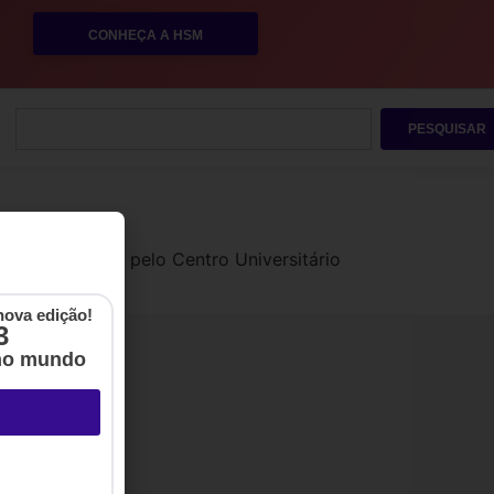
CONHEÇA A HSM
PESQUISAR
s e Coworking pelo Centro Universitário
Una.
nova edição!
3
no mundo