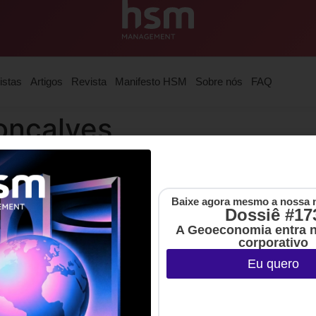
istas
Artigos
Revista
Manifesto HSM
Sobre nós
FAQ
onçalves
nada na Ânima Educação. Possui MBA em Gestão de Startup
eia de Suprimentos e Logística pelo Centro Universitário 
Baixe agora mesmo a nossa 
Dossiê #17
A Geoeconomia entra 
corporativo
Eu quero