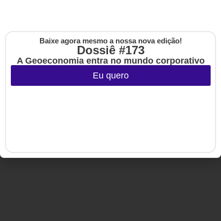
Copyright © 2020-2025 HSM Management. Todos os direitos
Baixe agora mesmo a nossa nova edição!
reservados.
Cadastre-se na no
Dossiê #173
The Up
A Geoeconomia entra no mundo corporativo
Eu quero