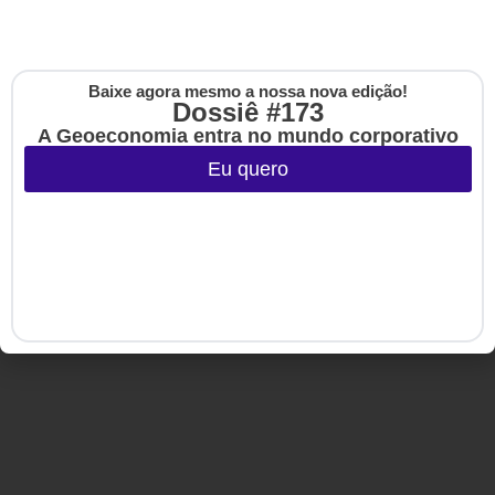
Copyright © 2020-2025 HSM Management. Todos os direitos
reservados.
Baixe agora mesmo a nossa nova edição!
Cadastre-se na no
Dossiê #173
The Up
A Geoeconomia entra no mundo corporativo
Eu quero