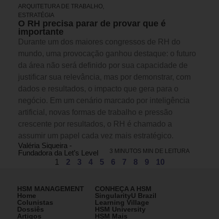
ARQUITETURA DE TRABALHO
,
ESTRATÉGIA
O RH precisa parar de provar que é
importante
Durante um dos maiores congressos de RH do
mundo, uma provocação ganhou destaque: o futuro
da área não será definido por sua capacidade de
justificar sua relevância, mas por demonstrar, com
dados e resultados, o impacto que gera para o
negócio. Em um cenário marcado por inteligência
artificial, novas formas de trabalho e pressão
crescente por resultados, o RH é chamado a
assumir um papel cada vez mais estratégico.
Valéria Siqueira -
3 MINUTOS MIN DE LEITURA
Fundadora da Let’s Level
1
2
3
4
5
6
7
8
9
10
HSM MANAGEMENT
CONHEÇA A HSM
Home
SingularityU Brazil
Colunistas
Learning Village
Dossiês
HSM University
Artigos
HSM Mais