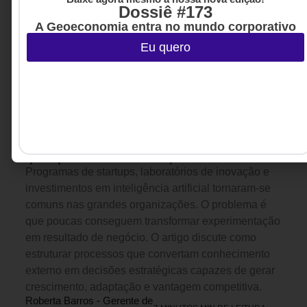
Dossiê #173
A Geoeconomia entra no mundo corporativo
Eu quero
INOVAÇÃO & ESTRATÉGIA
7 DE AGOSTO DE 2026 09H00
O que separa empresas inovadoras das
que apenas fazem inovação
Programas de startups, laboratórios de inovação e
investimentos em inteligência artificial tornaram-se
comuns nas grandes organizações. O problema é
que poucas conseguem transformar experimentação
em resultado de negócio. O artigo discute como
estruturar processos que convertam conhecimento
externo em decisões estratégicas capazes de gerar
crescimento, adaptação e vantagem competitiva.
Roberta Barros - Gerente de