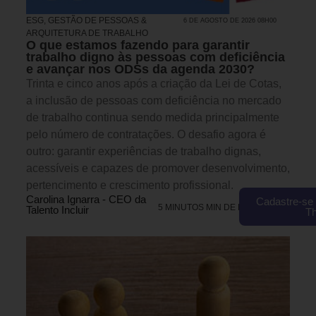
ESG
,
GESTÃO DE PESSOAS &
6 DE AGOSTO DE 2026 08H00
ARQUITETURA DE TRABALHO
O que estamos fazendo para garantir
trabalho digno às pessoas com deficiência
e avançar nos ODSs da agenda 2030?
Trinta e cinco anos após a criação da Lei de Cotas,
a inclusão de pessoas com deficiência no mercado
de trabalho continua sendo medida principalmente
pelo número de contratações. O desafio agora é
outro: garantir experiências de trabalho dignas,
acessíveis e capazes de promover desenvolvimento,
pertencimento e crescimento profissional.
Carolina Ignarra - CEO da
Cadastre-se 
5 MINUTOS MIN DE LEITURA
Talento Incluir
T