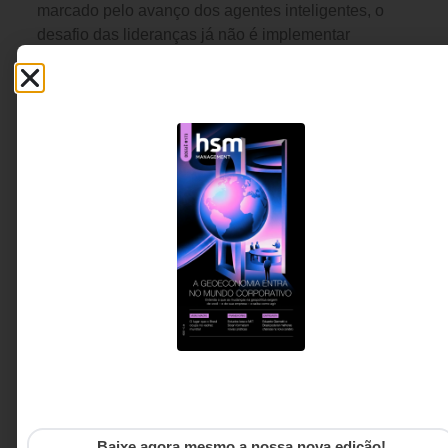
marcado pelo avanço dos agentes inteligentes, o
desafio das lideranças já não é implementar
tecnologia, mas redesenhar a forma como humanos
e máquinas colaboram para gerar valor.
Ulisses Pimentel -
5 MINUTOS MIN DE LEITURA
Executivo, advisor e
especialista em vendas
consultivas B2B
Baixe agora mesmo a nossa nova edição!