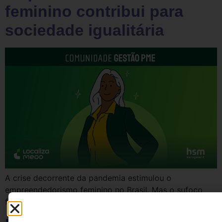
feminino contribui para
sociedade igualitária
A crise decorrente da pandemia estimulou o
empreendedorismo feminino no Brasil. Mas o sufoco
financeiro não é o único incentivo para as mulheres