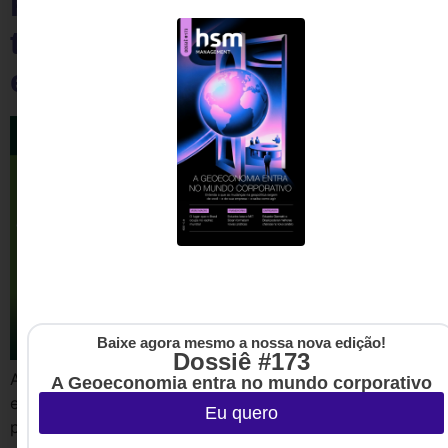
Responsabilidade social
também é dever dos
empreendedores
Baixe agora mesmo a nossa nova edição!
Dossiê #173
Assim como as grandes corporações, pequenas
A Geoeconomia entra no mundo corporativo
empresas possuem o poder de apoiar e suportar novos
Eu quero
projetos sociais em sua comunidade