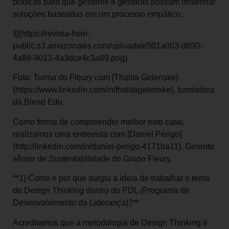
práticas para que gestores e gestoras possam desenhar
soluções baseadas em um processo empático.
![](https://revista-hsm-
public.s3.amazonaws.com/uploads/e501a063-d890-
4a88-9013-4a3dce4c3a69.png)
Foto: Turma do Fleury com [Thalita Gelenske]
(https://www.linkedin.com/in/thalitagelenske), fundadora
da Blend Edu
Como forma de compreender melhor este case,
realizamos uma entrevista com [Daniel Périgo]
(http://linkedin.com/in/daniel-perigo-4171ba11), Gerente
sênior de Sustentabilidade do Grupo Fleury.
**1) Como e por que surgiu a ideia de trabalhar o tema
de Design Thinking dentro do PDL (Programa de
Desenvolvimento da Liderança)?**
Acreditamos que a metodologia de Design Thinking é