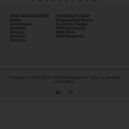
1
2
3
4
5
6
7
8
9
10
HSM MANAGEMENT
CONHEÇA A HSM
Home
SingularityU Brazil
Colunistas
Learning Village
Dossiês
HSM University
Artigos
HSM Mais
Eventos
HSM Academy
E-books
Copyright © 2020-2025 HSM Management. Todos os direitos
reservados.