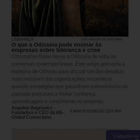
LIDERANÇA
3 DE AGOSTO DE 2026 14H00
O que a Odisseia pode ensinar às
empresas sobre liderança e crise
Christopher Nolan levou a Odisseia de volta às
conversas contemporâneas. Este artigo aproveita a
trajetória de Odisseu para discutir um dos desafios
mais invisíveis das organizações: reconhecer
quando estratégias que garantiram sobrevivência no
passado passaram a limitar confiança,
aprendizagem e crescimento no presente.
Angelina Bejgrowicz -
6 MINUTOS MIN DE LEITURA
Fundadora e CEO da AB-
Global Connections
Cadastre-se 