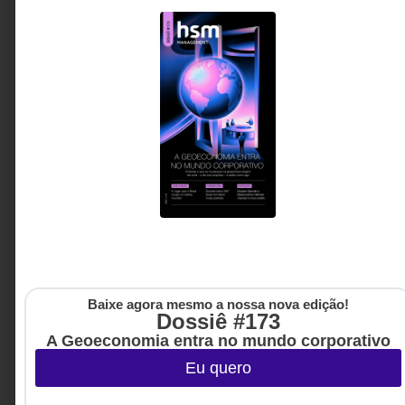
LIDERANÇA
,
CULTURA
5 DE AGOSTO DE 2026 08H00
ORGANIZACIONAL
Hoje, faz um mês que a nossa seleção foi
eliminada da Copa do Mundo: fora de
campo, para onde o Brasil vai?
A mobilização que o maior evento esportivo do
mundo desperta revelou algo poderoso sobre os
brasileiros: nossa capacidade de nos unir em torno
de um objetivo comum. Mas por que essa mesma
energia raramente se traduz em avanços estruturais
para o país?
Laura Jane Pereira de
8 MINUTOS MIN DE LEITURA
Souza - Administradora de
empresas, consultora e
mentora
Baixe agora mesmo a nossa nova edição!
Dossiê #173
A Geoeconomia entra no mundo corporativo
Eu quero