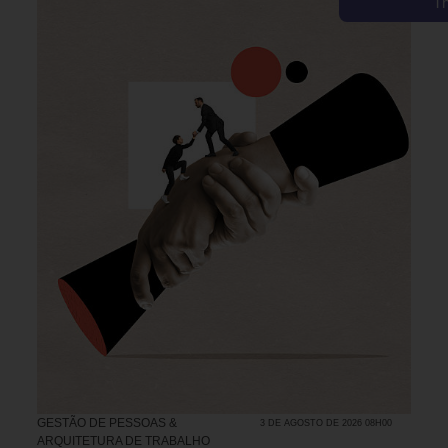
T
GESTÃO DE PESSOAS &
3 DE AGOSTO DE 2026 08H00
ARQUITETURA DE TRABALHO