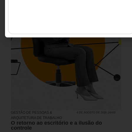
GESTÃO DE PESSOAS &
4 DE AGOSTO DE 2026 14H00
ARQUITETURA DE TRABALHO
O retorno ao escritório e a ilusão do
controle