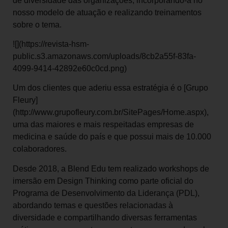
de diversidade das organizações, incorporando-a no
nosso modelo de atuação e realizando treinamentos
sobre o tema.
![](https://revista-hsm-
public.s3.amazonaws.com/uploads/8cb2a55f-83fa-
4099-9414-42892e60c0cd.png)
Um dos clientes que aderiu essa estratégia é o [Grupo
Fleury]
(http://www.grupofleury.com.br/SitePages/Home.aspx),
uma das maiores e mais respeitadas empresas de
medicina e saúde do país e que possui mais de 10.000
colaboradores.
Desde 2018, a Blend Edu tem realizado workshops de
imersão em Design Thinking como parte oficial do
Programa de Desenvolvimento da Liderança (PDL),
abordando temas e questões relacionadas à
diversidade e compartilhando diversas ferramentas