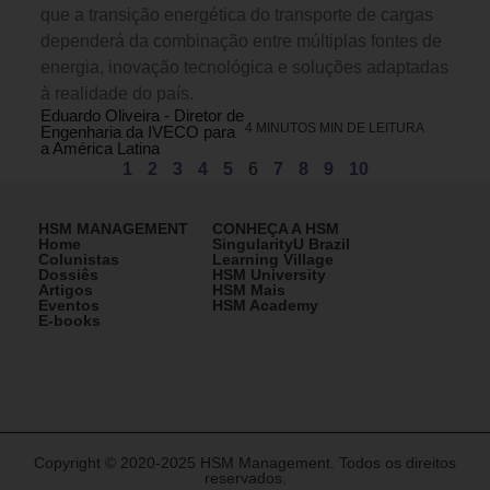
que a transição energética do transporte de cargas
dependerá da combinação entre múltiplas fontes de
energia, inovação tecnológica e soluções adaptadas
à realidade do país.
Eduardo Oliveira - Diretor de
4 MINUTOS MIN DE LEITURA
Engenharia da IVECO para
a América Latina
1
2
3
4
5
6
7
8
9
10
HSM MANAGEMENT
CONHEÇA A HSM
Home
SingularityU Brazil
Colunistas
Learning Village
Dossiês
HSM University
Artigos
HSM Mais
Eventos
HSM Academy
E-books
Copyright © 2020-2025 HSM Management. Todos os direitos
reservados.