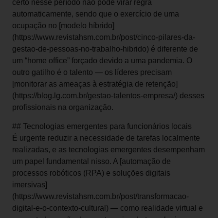
certo nesse período não pode virar regra
automaticamente, sendo que o exercício de uma
ocupação no [modelo híbrido]
(https://www.revistahsm.com.br/post/cinco-pilares-da-
gestao-de-pessoas-no-trabalho-hibrido) é diferente de
um “home office” forçado devido a uma pandemia. O
outro gatilho é o talento — os líderes precisam
[monitorar as ameaças à estratégia de retenção]
(https://blog.lg.com.br/gestao-talentos-empresa/) desses
profissionais na organização.
## Tecnologias emergentes para funcionários locais
É urgente reduzir a necessidade de tarefas localmente
realizadas, e as tecnologias emergentes desempenham
um papel fundamental nisso. A [automação de
processos robóticos (RPA) e soluções digitais
imersivas]
(https://www.revistahsm.com.br/post/transformacao-
digital-e-o-contexto-cultural) — como realidade virtual e