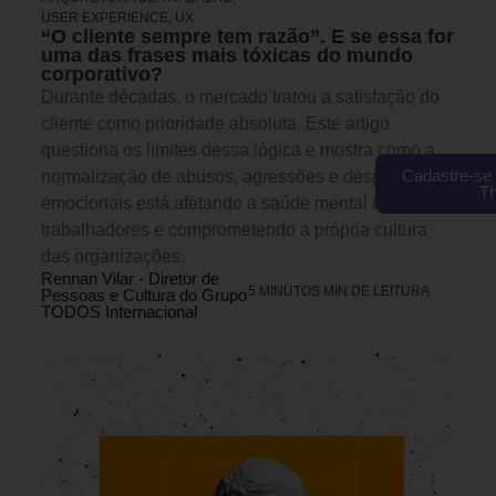
USER EXPERIENCE, UX
“O cliente sempre tem razão”. E se essa for
uma das frases mais tóxicas do mundo
corporativo?
Durante décadas, o mercado tratou a satisfação do
cliente como prioridade absoluta. Este artigo
questiona os limites dessa lógica e mostra como a
Cadastre-se 
normalização de abusos, agressões e desgastes
T
emocionais está afetando a saúde mental dos
trabalhadores e comprometendo a própria cultura
das organizações.
Rennan Vilar - Diretor de
5 MINUTOS MIN DE LEITURA
Pessoas e Cultura do Grupo
TODOS Internacional