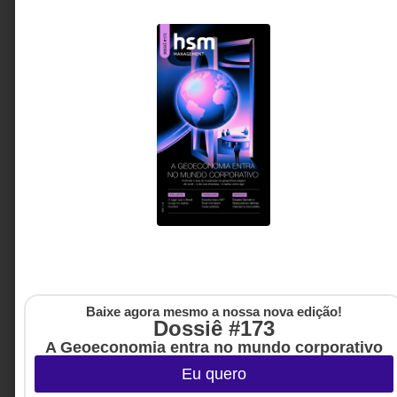
líderes a repensarem o valor da experiência, da
diversidade geracional e da longevidade nas
empresas.
Fran Winandy - CEO da
3 MINUTOS MIN DE LEITURA
Acalântis Services,
Consultora, Palestrante e
Professora nas áreas de
Diversidade Geracional,
Etarismo e Longevidade
Baixe agora mesmo a nossa nova edição!
Dossiê #173
A Geoeconomia entra no mundo corporativo
Eu quero