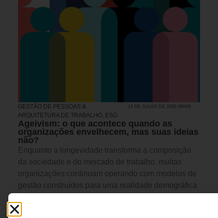
GESTÃO DE PESSOAS &
14 DE JULHO DE 2026 08H00
ARQUITETURA DE TRABALHO
,
ESG
Ageivism: o que acontece quando as
organizações envelhecem, mas suas ideias
não?
Enquanto a longevidade transforma a composição
da sociedade e do mercado de trabalho, muitas
organizações continuam operando com modelos de
gestão construídos para uma realidade demográfica
que já não existe. Este artigo discute o conceito que
desafia o jovem-centrismo corporativo e convida