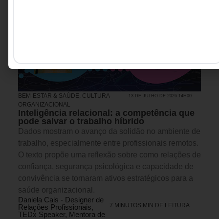
BEM-ESTAR & SAÚDE
,
CULTURA
13 DE JULHO DE 2026 14H00
ORGANIZACIONAL
Inteligência relacional: a competência que
pode salvar o trabalho híbrido
Dados mostram o avanço da solidão no ambiente de
trabalho, especialmente entre profissionais remotos.
O texto propõe uma reflexão sobre como relações de
confiança, segurança psicológica e capacidade de
convivência se tornaram ativos estratégicos para a
saúde organizacional.
Daniela Cais - Designer de
7 MINUTOS MIN DE LEITURA
Relações Profissionais,
TEDx Speaker, Mentora de