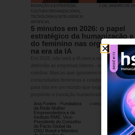
INOVAÇÃO & ESTRATÉGIA
,
2 DE JANEIRO DE 2
CULTURA ORGANIZACIONAL
,
TECNOLOGIA & INTELIGENCIA
ARTIFICIAL
5 minutos em 2026: o papel
estratégico da humanização e
do feminino nas organizações
na era da IA
Em 2026, não será a IA nem a velocidade que
definirão as empresas líderes - será a inteligênci
coletiva. Marcas que ignorarem o poder das
comunidades femininas e colaborativas ficarão
para trás em um mundo que exige empatia,
propósito e inovação humanizada
Ana Fontes - Fundadora
4 MINUTOS MIN DE LEIT
da Rede Mulher
Empreendedora e do
Instituto RME. Vice-
Presidente do Conselho
do Pacto Global da
ONU Brasil e Membro