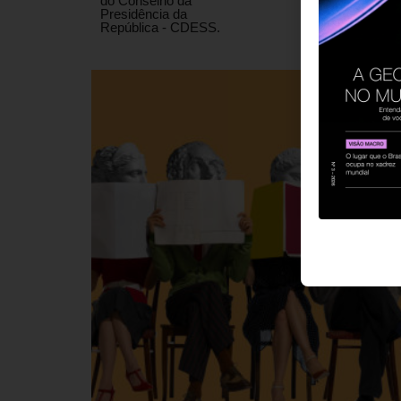
do Conselho da
Presidência da
República - CDESS.