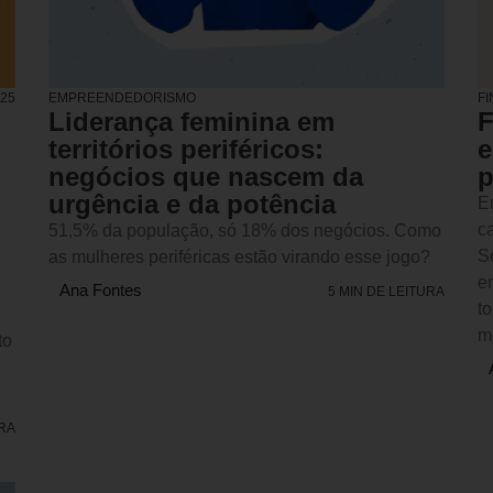
025
EMPREENDEDORISMO
F
Liderança feminina em
F
territórios periféricos:
e
negócios que nascem da
p
urgência e da potência
E
c
51,5% da população, só 18% dos negócios. Como
S
as mulheres periféricas estão virando esse jogo?
e
Ana Fontes
5 MIN DE LEITURA
t
m
to
o
URA