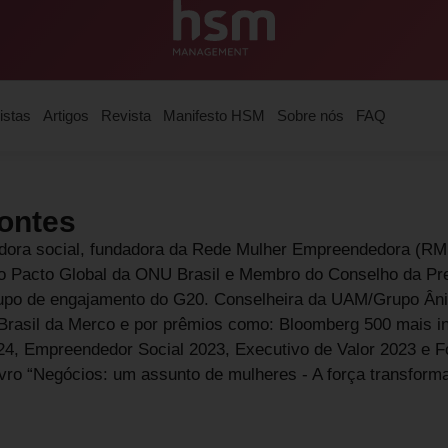
istas
Artigos
Revista
Manifesto HSM
Sobre nós
FAQ
ontes
ora social, fundadora da Rede Mulher Empreendedora (RME)
o Pacto Global da ONU Brasil e Membro do Conselho da Pr
upo de engajamento do G20. Conselheira da UAM/Grupo Âni
Brasil da Merco e por prêmios como: Bloomberg 500 mais in
24, Empreendedor Social 2023, Executivo de Valor 2023 e F
ivro “Negócios: um assunto de mulheres - A força transfor