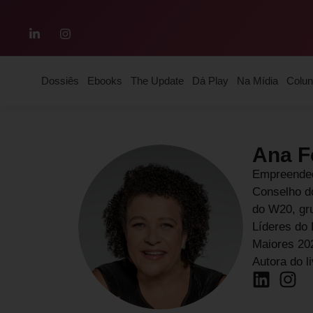
Dossiês
Ebooks
The Update
Dá Play
Na Mídia
Colun
Ana F
Empreended
Conselho d
do W20, gr
Líderes do 
Maiores 20
Autora do l