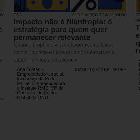
H00
ESG
25 DE MARÇO DE 2026 09H00
TE
Impacto não é filantropia: é
AR
T
é
estratégia para quem quer
e
permanecer relevante
q
Quando propósito vira vantagem competitiva,
r
manter impacto e lucro separados é mais que
atraso - é miopia estratégica.
e
Ana Fontes -
5 MINUTOS MIN DE LEITURA
Empreendedora social,
fundadora da Rede
Mulher Empreendedora
e Instituto RME, VP do
Conselho do Pacto
Global da ONU
URA