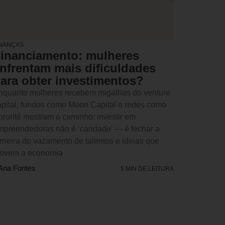
INANÇAS
inanciamento: mulheres
nfrentam mais dificuldades
ara obter investimentos?
nquanto mulheres recebem migalhas do venture
apital, fundos como Moon Capital e redes como
ororitê mostram o caminho: investir em
mpreendedoras não é ‘caridade’ — é fechar a
orneira do vazamento de talentos e ideias que
ovem a economia
Ana Fontes
5 MIN DE LEITURA