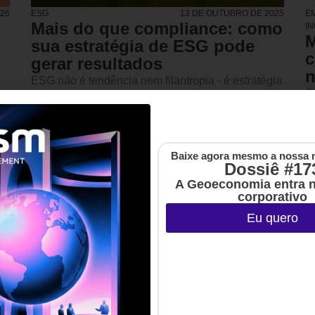
026
ESG
13 DE OUTUBRO DE 2025
E
Mais do que compliance: como
I
M
sua estratégia de ESG pode
c
gerar resultados
n
ESG não é tendência nem filantropia - é estratégia
S
de negócios. E quando o impacto social é parte da
q
cultura, empresas crescem junto com a sociedade.
s
Ana Fontes -
3 MINUTOS MIN DE LEITURA
n
Empreendeedora social,
a
Baixe agora mesmo a nossa 
fundadora da Rede
p
Dossiê #17
Mulher Empreendedora
(RME) e do Instituto
A Geoeconomia entra 
RME
corporativo
Eu quero
URA