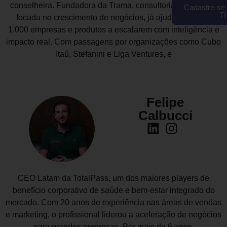
conselheira. Fundadora da Trama, consultoria estratégica
Cadastre-se 
T
focada no crescimento de negócios, já ajudou mais de
1.000 empresas e produtos a escalarem com inteligência e
impacto real. Com passagens por organizações como Cubo
Itaú, Stefanini e Liga Ventures, e
Felipe
Calbucci
CEO Latam da TotalPass, um dos maiores players de
benefício corporativo de saúde e bem-estar integrado do
mercado. Com 20 anos de experiência nas áreas de vendas
e marketing, o profissional liderou a aceleração de negócios
para grandes empresas. Por mais de 6 anos,