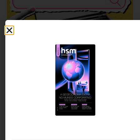
EMPREENDEDORISMO
O conteúdo vive um processo migratório: você
já fez suas malas?
Pela primeira vez, o LinkedIn ultrapassa o Google e já é
o segundo principal canal das empresas brasileiras. E o
seu negócio, está pronto para essa nova era da
comunicação?
Bruna Lopes de Barros
5 MIN DE LEITURA