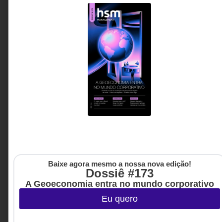
Grupo
Mulheres do
Brasil
Fundado em 2013 por Luiza Helena Trajano e outras 40
mulheres, o Grupo Mulheres do Brasil é uma das maiores
redes de mobilização feminina do país. Com mais de 140
mil participantes no Brasil e no exterior, atua em frentes
como educação, empreendedorismo, equidade
Baixe agora mesmo a nossa nova edição!
Dossiê #173
A Geoeconomia entra no mundo corporativo
COLUNA | O
Eu quero
“E” da
questão