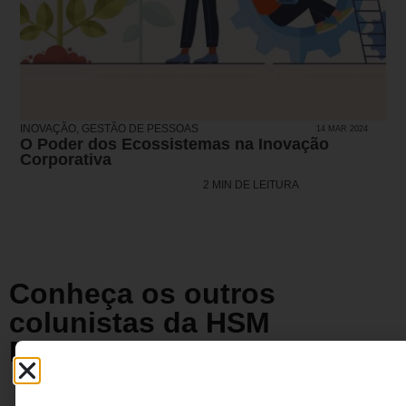
INOVAÇÃO
,
GESTÃO DE PESSOAS
14 MAR 2024
O Poder dos Ecossistemas na Inovação
Corporativa
2 MIN DE LEITURA
Conheça os outros
colunistas da HSM
Management