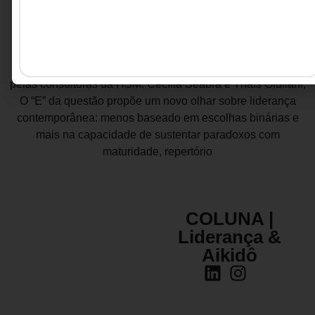
Esta coluna é como um convite à complexidade. Assinada
pelas consultoras da HSM: Cecília Seabra e Thaís Giuliani,
O “E” da questão propõe um novo olhar sobre liderança
contemporânea: menos baseado em escolhas binárias e
mais na capacidade de sustentar paradoxos com
maturidade, repertório
COLUNA |
Liderança &
Aikidô