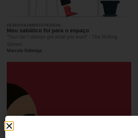
DESENVOLVIMENTO PESSOAL
Meu sabático foi para o espaço
“You can´t always get what you want” - The Rolling
Stones
Marcelo Nóbrega