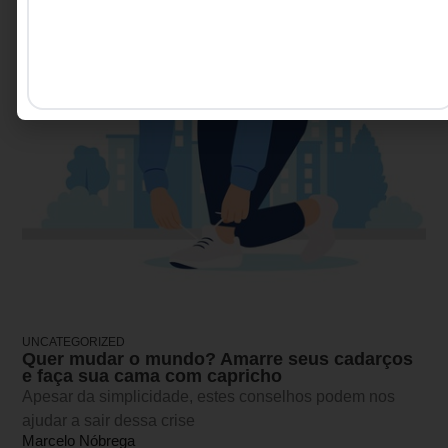
UNCATEGORIZED
Quer mudar o mundo? Amarre seus cadarços
e faça sua cama com capricho
Apesar da simplicidade, estes conselhos podem nos
ajudar a sair dessa crise
Marcelo Nóbrega