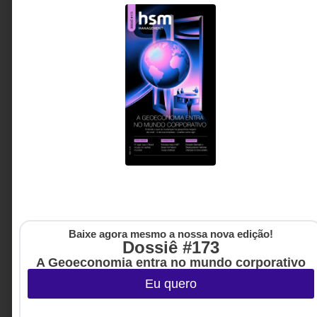
DESENVOLVIMENTO PESSOAL
2020: o ano que não aconteceu
Sobre baratas, Marlon Brandon e outras revelações
nada sabaticosas deste nosso não-ano
Marcelo Nóbrega
Baixe agora mesmo a nossa nova edição!
Dossiê #173
A Geoeconomia entra no mundo corporativo
Eu quero