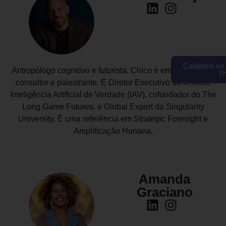
Cadastre-se 
Antropólogo cognitivo e futurista. Chico é empreendedor,
T
consultor e palestrante. É Diretor Executivo do Instituto
Inteligência Artificial de Verdade (IAV), cofundador do The
Long Game Futures. e Global Expert da Singularity
University. É uma referência em Strategic Foresight e
Amplificação Hunana.
Amanda
Graciano