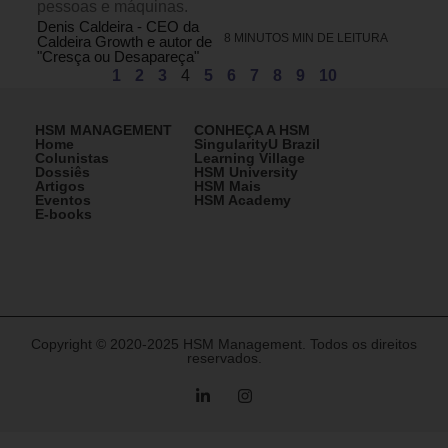
pessoas e máquinas.
Denis Caldeira - CEO da
8 MINUTOS MIN DE LEITURA
Caldeira Growth e autor de
"Cresça ou Desapareça"
1
2
3
4
5
6
7
8
9
10
HSM MANAGEMENT
CONHEÇA A HSM
Home
SingularityU Brazil
Colunistas
Learning Village
Dossiês
HSM University
Artigos
HSM Mais
Eventos
HSM Academy
E-books
Copyright © 2020-2025 HSM Management. Todos os direitos
reservados.