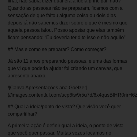
final, não sabia dizer qual era a ideia principal, não?
Quando as pessoas não se preparam, ficamos com a
sensação de que faltou alguma coisa ou dois dias
depois já não sabemos dizer sobre o que é mesmo que
aquela pessoa falou. Posso apostar que elas também
ficam pensando: “Eu deveria ter dito isso e não aquilo”.
## Mas e como se preparar? Como começar?
Já são 11 anos preparando pessoas, e uma das formas
que vi que poderia ajudar foi criando um canvas, que
apresento abaixo.
![Canva Apresentações ana Goelzer]
(//images.contentful.com/ucp6tw9r5u7d/6x4qusBlHR0ri
## Qual a ideia/ponto de vista? Que visão você quer
compartilhar?
A primeira ação é definir qual a ideia, o ponto de vista
que você quer passar. Muitas vezes focamos no