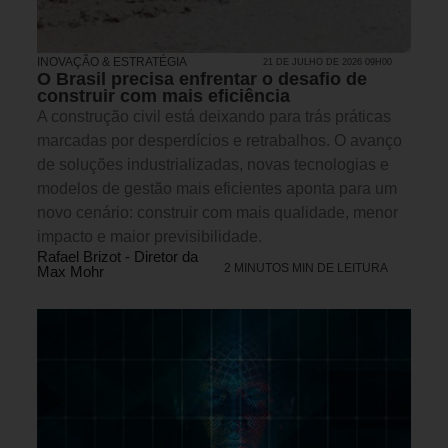
INOVAÇÃO & ESTRATÉGIA
21 DE JULHO DE 2026 09H00
O Brasil precisa enfrentar o desafio de
construir com mais eficiência
A construção civil está deixando para trás práticas
marcadas por desperdícios e retrabalhos. O avanço
de soluções industrializadas, novas tecnologias e
modelos de gestão mais eficientes aponta para um
novo cenário: construir com mais qualidade, menor
impacto e maior previsibilidade.
Rafael Brizot - Diretor da
2 MINUTOS MIN DE LEITURA
Max Mohr