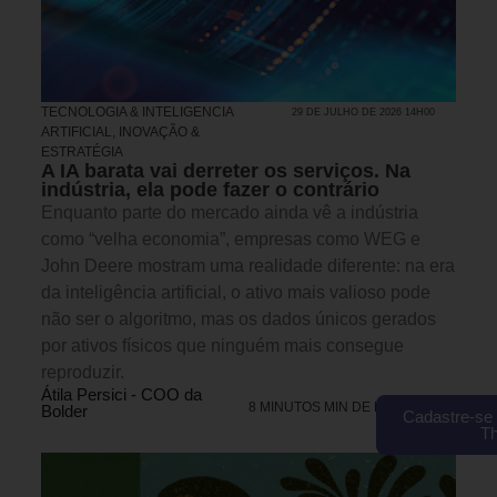
TECNOLOGIA & INTELIGENCIA
29 DE JULHO DE 2026 14H00
ARTIFICIAL
,
INOVAÇÃO &
ESTRATÉGIA
A IA barata vai derreter os serviços. Na
indústria, ela pode fazer o contrário
Enquanto parte do mercado ainda vê a indústria
como “velha economia”, empresas como WEG e
John Deere mostram uma realidade diferente: na era
da inteligência artificial, o ativo mais valioso pode
não ser o algoritmo, mas os dados únicos gerados
por ativos físicos que ninguém mais consegue
reproduzir.
Átila Persici - COO da
8 MINUTOS MIN DE LEITURA
Bolder
Cadastre-se 
T