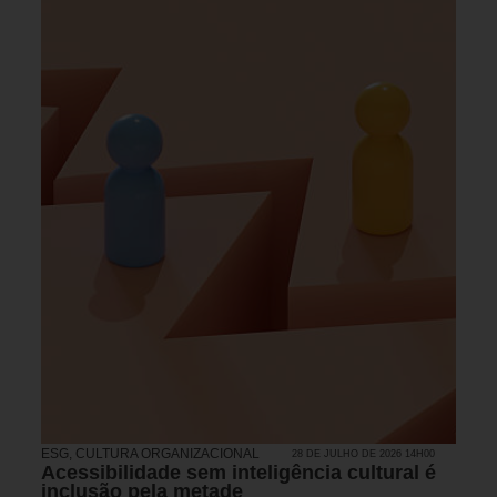
ESG
,
CULTURA ORGANIZACIONAL
28 DE JULHO DE 2026 14H00
Acessibilidade sem inteligência cultural é
inclusão pela metade