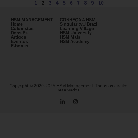
1
2
3
4
5
6
7
8
9
10
HSM MANAGEMENT
CONHEÇA A HSM
Home
SingularityU Brazil
Colunistas
Learning Village
Dossiês
HSM University
Artigos
HSM Mais
Eventos
HSM Academy
E-books
Copyright © 2020-2025 HSM Management. Todos os direitos
reservados.