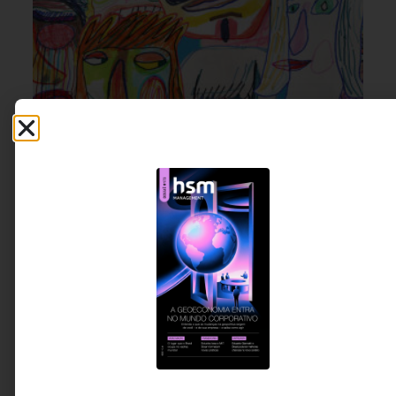
GESTÃO DE PESSOAS &
31 DE JULHO DE 2026 08H00
ARQUITETURA DE TRABALHO
A próxima revolução será humana?
Este artigo propõe uma reflexão sobre por que
atenção, presença, pensamento crítico e conexão
humana podem se tornar os ativos mais valiosos de
uma era cada vez mais dominada pela tecnologia.
Daniel Spinelli - Consultor
6 MINUTOS MIN DE LEITURA
especialista em liderança,
Palestrante Internacional e
Mentor