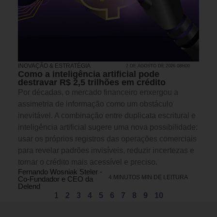
INOVAÇÃO & ESTRATÉGIA
2 DE AGOSTO DE 2026 08H00
Como a inteligência artificial pode
destravar R$ 2,5 trilhões em crédito
Por décadas, o mercado financeiro enxergou a
assimetria de informação como um obstáculo
inevitável. A combinação entre duplicata escritural e
inteligência artificial sugere uma nova possibilidade:
usar os próprios registros das operações comerciais
para revelar padrões invisíveis, reduzir incertezas e
tornar o crédito mais acessível e preciso.
Fernando Wosniak Steler -
4 MINUTOS MIN DE LEITURA
Co-Fundador e CEO da
Delend
1
2
3
4
5
6
7
8
9
10