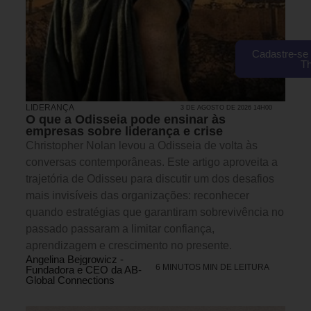
Cadastre-se 
T
LIDERANÇA
3 DE AGOSTO DE 2026 14H00
O que a Odisseia pode ensinar às
empresas sobre liderança e crise
Christopher Nolan levou a Odisseia de volta às
conversas contemporâneas. Este artigo aproveita a
trajetória de Odisseu para discutir um dos desafios
mais invisíveis das organizações: reconhecer
quando estratégias que garantiram sobrevivência no
passado passaram a limitar confiança,
aprendizagem e crescimento no presente.
Angelina Bejgrowicz -
6 MINUTOS MIN DE LEITURA
Fundadora e CEO da AB-
Global Connections