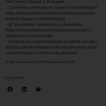
### Confira o Dossiê 4: #Coragem
– [Conversas como fonte de coragem e transformação]
(https://www.revistahsm.com.br/post/conversas-como-
fonte-de-coragem-e-transformacao)
– [A “assustadora” estrada para a criatividade]
(https://www.revistahsm.com.br/post/a-assustadora-
estrada-para-a-criatividade)
– [Controle seus microestressores e melhore seu dia a
dia](https://www.revistahsm.com.br/post/controle-seus-
microestressores-e-melhore-seu-dia-a-dia)
Artigo publicado na HSM Management nº 160.
Compartilhar: