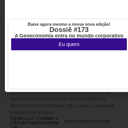
Baixe agora mesmo a nossa nova edição!
Dossiê #173
A Geoeconomia entra no mundo corporativo
Eu quero
LIFELONG LEARNING
,
TECNOLOGIA
17 DE JULHO DE 2026 13H00
& INTELIGENCIA ARTIFICIAL
A inteligência artificial está acelerando a
educação. Mas para onde?
Ferramentas de IA já produzem textos, avaliações,
vídeos e conteúdos em segundos. Mas a
transformação mais importante talvez não esteja na
velocidade da produção, e sim na capacidade de
redesenhar experiências de aprendizagem que
desenvolvam pensamento crítico, prática, feedback
e autonomia humana.
Daniel Luzzi - Fundador e
4 MINUTOS MIN DE LEITURA
CEO da Cognita Learning
Lab