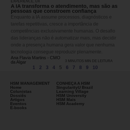
EXPERIENCE, UX
A IA transforma o atendimento, mas são as
pessoas que constroem confiança
Enquanto a IA assume processos, diagnósticos e
tarefas repetitivas, cresce a importância de
competências exclusivamente humanas. O desafio
das lideranças não é automatizar mais, mas decidir
onde a presença humana gera valor que nenhuma
tecnologia consegue reproduzir plenamente.
Ana Flavia Martins - CMO
3 MINUTOS MIN DE LEITURA
da Algar
1
2
3
4
5
6
7
8
9
10
HSM MANAGEMENT
CONHEÇA A HSM
Home
SingularityU Brazil
Colunistas
Learning Village
Dossiês
HSM University
Artigos
HSM Mais
Eventos
HSM Academy
E-books