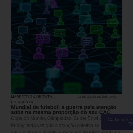
MARKETING & GROWTH
,
16 DE JULHO DE 2026 14H00
ESTRATÉGIA
Mundial de futebol: a guerra pela atenção
sobe na mesma proporção do seu CAC
Copa do Mundo, Olimpíadas, Super Bowl ou Black
Cadastre-se 
T
Friday: toda vez que a atenção coletiva se concentra
em um grande evento, o mercado de mídia muda de