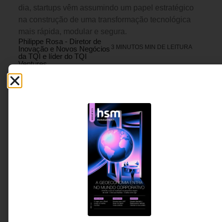
dia, startups vêm assumindo um papel estratégico
na construção de uma transformação tecnológica
mais rápida, modular e segura.
Philippe Rosa - Diretor de
3 MINUTOS MIN DE LEITURA
Inovação e Novos Negócios
da TQI e líder do TQI
Ventures