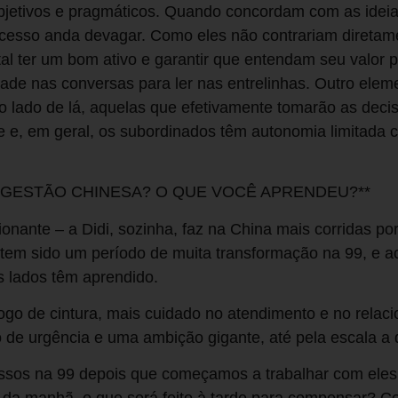
bjetivos e pragmáticos. Quando concordam com as ideia
cesso anda devagar. Como eles não contrariam diretame
l ter um bom ativo e garantir que entendam seu valor p
dade nas conversas para ler nas entrelinhas. Outro eleme
 lado de lá, aquelas que efetivamente tomarão as deci
rte e, em geral, os subordinados têm autonomia limitad
À GESTÃO CHINESA? O QUE VOCÊ APRENDEU?**
onante – a Didi, sozinha, faz na China mais corridas por
 tem sido um período de muita transformação na 99, e 
is lados têm aprendido.
jogo de cintura, mais cuidado no atendimento e no relac
o de urgência e uma ambição gigante, até pela escala a
ssos na 99 depois que começamos a trabalhar com eles.