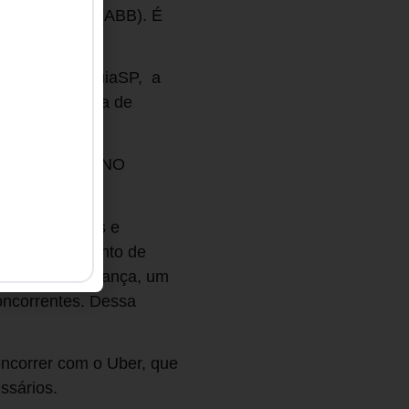
 Brown Boveri (ABB). É
a.
do o portal GuiaSP, a
) e a produtora de
ANSFORMARAM NO
oas talentosas e
endimento, tanto de
como mais segurança, um
concorrentes. Dessa
oncorrer com o Uber, que
ssários.