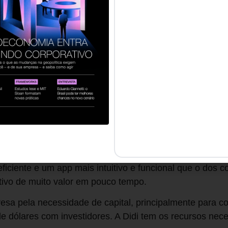
eu conselho por oito anos, além de engenheiro da Asea
ecatrônica pela USP e tem MBA pelo Insead, na Franç
ndou diversas startups digitais desde 1995, incluin
la (assim batizada bem antes de Elon Musk ter a ideia
 QUAIS FORAM OS DIFERENCIAIS DA 99 QUE A TR
BRASILEIRO?**
 que, mesmo com pouco capital, conseguimos atrair pess
esso da empreitada. Sempre tivemos cuidado com o at
sageiros. Essas características geraram diferenciais 
iciente e um app mais intuitivo e funcional que o dos 
tivo de muito valor em pouco tempo.
sa pela necessidade de capital, principalmente para c
de dólares com investidores. A Didi tem os recursos nece