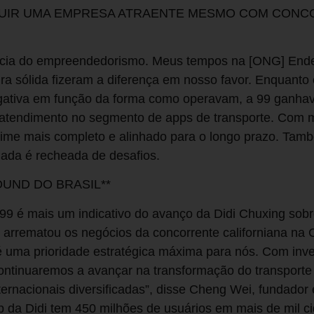
TRUIR UMA EMPRESA ATRAENTE MESMO COM CON
ência do empreendedorismo. Meus tempos na [ONG] Ende
ra sólida fizeram a diferença em nosso favor. Enquanto
ativa em função da forma como operavam, a 99 ganhav
atendimento no segmento de apps de transporte. Com m
me mais completo e alinhado para o longo prazo. Tam
nada é recheada de desafios.
ROUND DO BRASIL**
 99 é mais um indicativo do avanço da Didi Chuxing sobre
 arrematou os negócios da concorrente californiana na
 é uma prioridade estratégica máxima para nós. Com in
al continuaremos a avançar na transformação do transport
ternacionais diversificadas”, disse Cheng Wei, fundador
p da Didi tem 450 milhões de usuários em mais de mil 