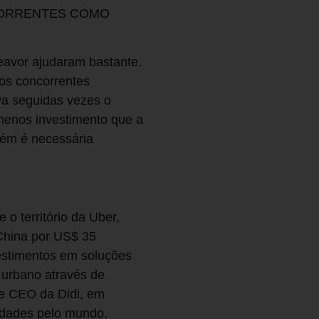
CORRENTES COMO
avor ajudaram bastante.
 os concorrentes
a seguidas vezes o
enos investimento que a
bém é necessária
 o território da Uber,
 China por US$ 35
vestimentos em soluções
e urbano através de
 e CEO da Didi, em
cidades pelo mundo.