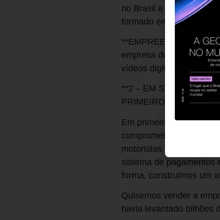
no Brasil e membro de s
formado em engenharia m
**EMPREENDIMENTOS:** Fu
empresa de webdesign Tes
vídeos digitais Pixit.
**2 – EM SUA VISÃO,
PRIMEIRO UNICÓRNIO 
Em primeiro lugar, acho
comprometidas com o suc
motoristas quanto de pas
sistema de pagamentos ef
forma, construímos um a
Quisemos vender a empre
havia levantado bilhões 