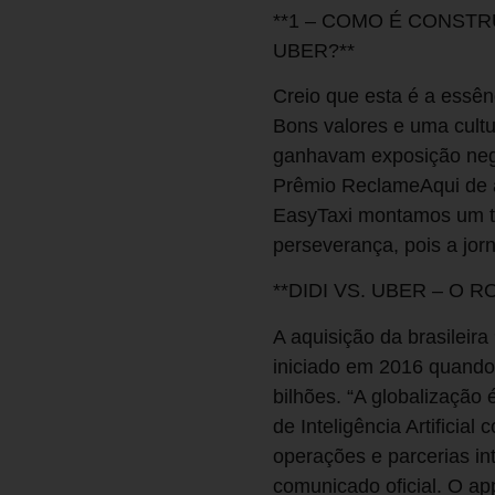
**1 – COMO É CONS
UBER?**
Creio que esta é a ess
Bons valores e uma cultu
ganhavam exposição neg
Prêmio ReclameAqui de 
EasyTaxi montamos um ti
perseverança, pois a jor
**DIDI VS. UBER – O 
A aquisição da brasileira
iniciado em 2016 quando
bilhões. “A globalização
de Inteligência Artifici
operações e parcerias in
comunicado oficial. O ap