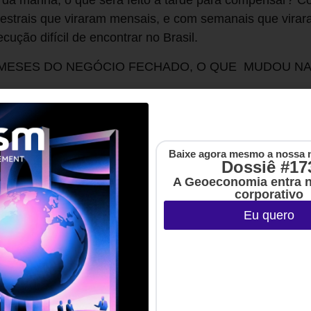
s da manhã, o que será feito à tarde para compensar? 
estrais que viraram mensais, e com semanais que virar
ução difícil de encontrar no Brasil.
S MESES DO NEGÓCIO FECHADO, O QUE MUDOU NA 
sim como meus sócios e investidores; a Didi ficou com 
s, com um retorno excelente pelos cinco anos de trabal
nte, ainda estou definindo meus próximos passos. Adoro
Baixe agora mesmo a nossa 
e tecnologia irá proporcionar grandes oportunidades na
Dossiê #17
o vou trabalhar essas oportunidades.
A Geoeconomia entra 
corporativo
PAULO VERAS**
Eu quero
e ex-CEO da 99, aplicativo de mobilidade urbana com 5
mês, que antes de ser comprada pela Didi Chuxing havia
k, Riverwood, Tiger Global, Qualcomm e Monashees Capi
 do conselho da operadora de e-commerce B2W. Foi di