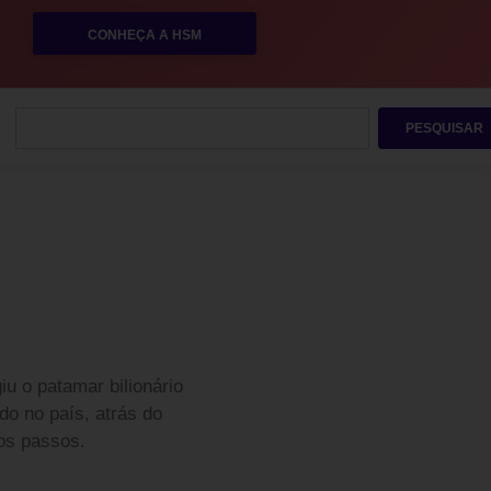
CONHEÇA A HSM
PESQUISAR
iu o patamar bilionário
o no país, atrás do
os passos.