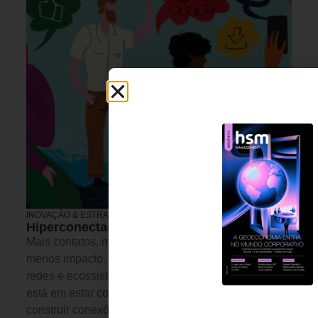
INOVAÇÃO & ESTRATÉGIA
31 DE JULHO DE 2026 14H00
Hiperconectados, solitários e irrelevantes?
Mais contatos, mais mensagens, mais reuniões e
menos impacto. Em uma economia movida por
redes e ecossistemas, a vantagem competitiva não
está em estar conectado o tempo todo, mas em
construir conexões capazes de gerar confiança,