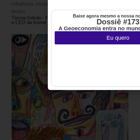
influência, inovação e transformação ao longo do
tempo.
Baixe agora mesmo a nossa no
Tássia Galvão - Fundadora
Dossiê #173
8 MINUTOS MIN DE LEITURA
e CEO da Konne
A Geoeconomia entra no mund
Eu quero