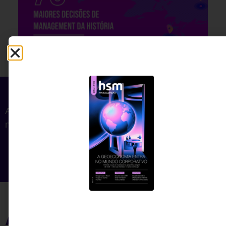
As principais iniciativas que ajudaram a definir a
natureza do gerenciamento ao longo do tempo
As 75 maiores decisões