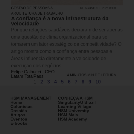
GESTÃO DE PESSOAS &
3 DE AGOSTO DE 2026 08H00
ARQUITETURA DE TRABALHO
A confiança é a nova infraestrutura da
velocidade
Por que relações saudáveis deixaram de ser apenas
uma questão de clima organizacional para se
tornarem um fator estratégico de competitividade? O
artigo mostra como a confiança entre pessoas e
áreas influencia diretamente a velocidade de
execução dos negócios.
Felipe Calbucci - CEO
4 MINUTOS MIN DE LEITURA
Latam TotalPass
1
2
3
4
5
6
7
8
9
10
HSM MANAGEMENT
CONHEÇA A HSM
Home
SingularityU Brazil
Colunistas
Learning Village
Dossiês
HSM University
Artigos
HSM Mais
Eventos
HSM Academy
E-books