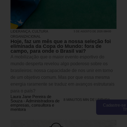
LIDERANÇA
,
CULTURA
5 DE AGOSTO DE 2026 08H00
ORGANIZACIONAL
Hoje, faz um mês que a nossa seleção foi
eliminada da Copa do Mundo: fora de
campo, para onde o Brasil vai?
A mobilização que o maior evento esportivo do
mundo desperta revelou algo poderoso sobre os
brasileiros: nossa capacidade de nos unir em torno
de um objetivo comum. Mas por que essa mesma
energia raramente se traduz em avanços estruturais
para o país?
Laura Jane Pereira de
8 MINUTOS MIN DE LEITURA
Souza - Administradora de
empresas, consultora e
Cadastre-se 
mentora
T