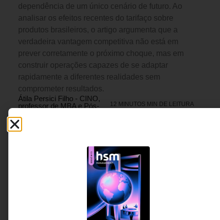
dependência de um único cenário de futuro. Ao
analisar os efeitos recentes do tarifaço sobre
produtos brasileiros, o artigo argumenta que a
verdadeira vantagem competitiva não está em
prever corretamente o próximo choque, mas em
construir operações capazes de se adaptar
rapidamente a diferentes realidades sem
comprometer resultados.
Átila Persici Filho - CINO,
12 MINUTOS MIN DE LEITURA
professor de MBA e Pós-
Tech na FIAP e Conselheiro
de Inovação.