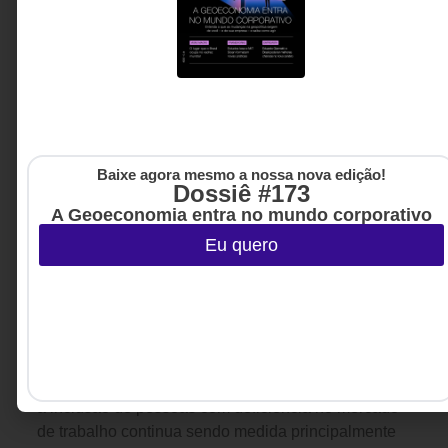
Baixe agora mesmo a nossa nova edição!
Dossiê #173
A Geoeconomia entra no mundo corporativo
Eu quero
ESG
,
GESTÃO DE PESSOAS &
6 DE AGOSTO DE 2026 08H00
ARQUITETURA DE TRABALHO
O que estamos fazendo para garantir
trabalho digno às pessoas com deficiência
e avançar nos ODSs da agenda 2030?
Trinta e cinco anos após a criação da Lei de Cotas,
a inclusão de pessoas com deficiência no mercado
de trabalho continua sendo medida principalmente