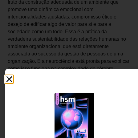
fruto da construção adequada de um ambiente que
promove uma dinâmica emocional com
intencionalidades ajustadas, compromisso ético e
desejo de edificar algo de valor para si e para a
sociedade como um todo. Essa é a prática da
verdadeira sustentabilidade das relações humanas no
ambiente organizacional que está diretamente
associada ao sucesso da gestão de pessoas de uma
organização. E a neurociência está pronta para explicar
como isso funciona na complexidade do cérebro
humano.
Compartilhar: